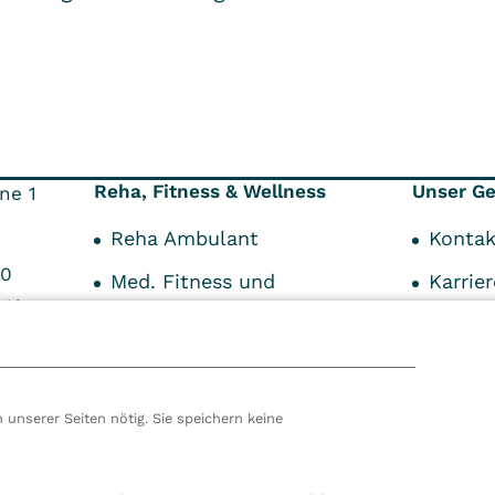
Reha, Fitness & Wellness
Unser G
ne 1
Reha Ambulant
Kontak
-0
Med. Fitness und
Karrier
-10
Training
Haftun
Wellness und Spa
Ärztei
Physiotherapie
Impre
 unserer Seiten nötig. Sie speichern keine
Osteopathie
hören wir zur VITREA Gruppe in Wien, dem zweitgrößte
ropas. Unsere deutsche Zentrale befindet sich in Damp. 