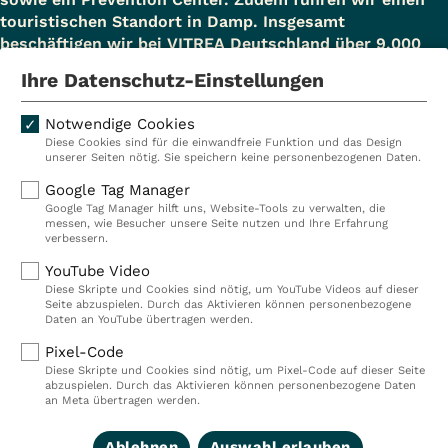
touristischen Standort in Damp. Insgesamt
beschäftigen wir bei VITREA Deutschland über 9.000
Mitarbeiterinnen und Mitarbeiter.
Ihre Datenschutz-Einstellungen
Notwendige Cookies
Diese Cookies sind für die einwandfreie Funktion und das Design
Kliniken
Ambulant
unserer Seiten nötig. Sie speichern keine personenbezogenen Daten.
Reha
Pflege
Google Tag Manager
Google Tag Manager hilft uns, Website-Tools zu verwalten, die
Prävention
Karriere
messen, wie Besucher unsere Seite nutzen und Ihre Erfahrung
verbessern.
VITREA Deutschland
VITREA
YouTube Video
Diese Skripte und Cookies sind nötig, um YouTube Videos auf dieser
Seite abzuspielen. Durch das Aktivieren können personenbezogene
IMPRESSUM
Daten an YouTube übertragen werden.
DATENSCHUTZ
Pixel-Code
COMPLIANCE
Diese Skripte und Cookies sind nötig, um Pixel-Code auf dieser Seite
HINWEISGEBERSYSTEM
abzuspielen. Durch das Aktivieren können personenbezogene Daten
AUFSICHTSBEHÖRDEN
an Meta übertragen werden.
COOKIE EINSTELLUNGEN
Ablehnen
Auswahl erlauben