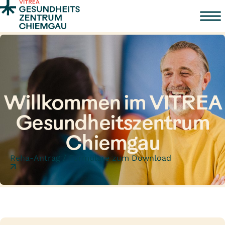
Zum Inhalt springen
Willkommen im VITREA
Gesundheitszentrum
Chiemgau
Reha-Antrag / Formulare zum Download