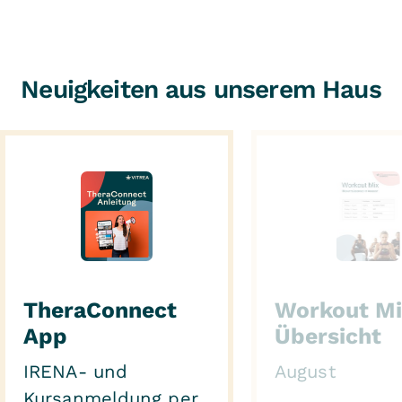
Neuigkeiten aus unserem Haus
TheraConnect
Workout M
App
Übersicht
IRENA- und
August
Kursanmeldung per