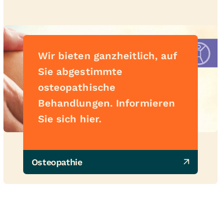
Wir bieten ganzheitlich, auf
Sie abgestimmte
osteopathische
Behandlungen. Informieren
Sie sich hier.
Osteopathie