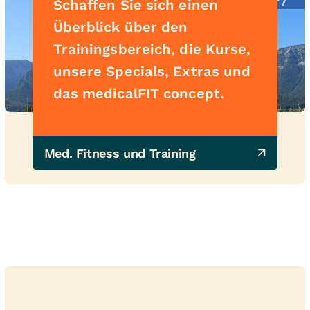
Schaffen Sie sich einen
Überblick über den
Trainingsbereich, die Kurse,
unsere Specials, Extras und
das medicalFIT concept.
Med. Fitness und Training