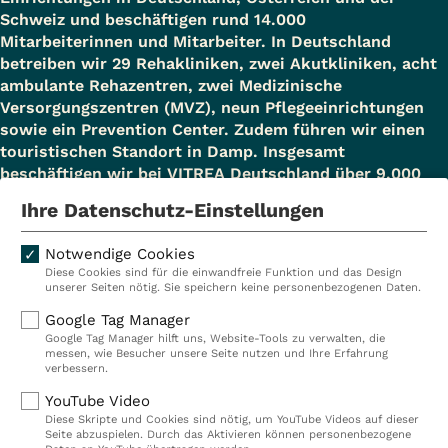
Schweiz und beschäftigen rund 14.000
Mitarbeiterinnen und Mitarbeiter. In Deutschland
betreiben wir 29 Rehakliniken, zwei Akutkliniken, acht
ambulante Rehazentren, zwei Medizinische
Versorgungszentren (MVZ), neun Pflegeeinrichtungen
sowie ein Prevention Center. Zudem führen wir einen
touristischen Standort in Damp. Insgesamt
beschäftigen wir bei VITREA Deutschland über 9.000
Mitarbeiterinnen und Mitarbeiter.
Ihre Datenschutz-Einstellungen
Notwendige Cookies
Diese Cookies sind für die einwandfreie Funktion und das Design
Kliniken
Ambulant
unserer Seiten nötig. Sie speichern keine personenbezogenen Daten.
Reha
Pflege
Google Tag Manager
Google Tag Manager hilft uns, Website-Tools zu verwalten, die
Prävention
Karriere
messen, wie Besucher unsere Seite nutzen und Ihre Erfahrung
verbessern.
VITREA Deutschland
VITREA
YouTube Video
Diese Skripte und Cookies sind nötig, um YouTube Videos auf dieser
Seite abzuspielen. Durch das Aktivieren können personenbezogene