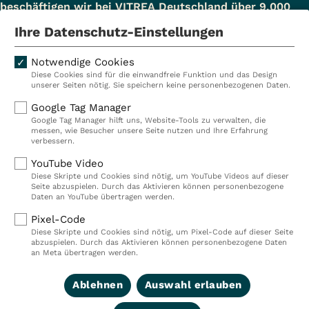
beschäftigen wir bei VITREA Deutschland über 9.000
Mitarbeiterinnen und Mitarbeiter.
Ihre Datenschutz-Einstellungen
Notwendige Cookies
Diese Cookies sind für die einwandfreie Funktion und das Design
Kliniken
Ambulant
unserer Seiten nötig. Sie speichern keine personenbezogenen Daten.
Reha
Pflege
Google Tag Manager
Google Tag Manager hilft uns, Website-Tools zu verwalten, die
Prävention
Karriere
messen, wie Besucher unsere Seite nutzen und Ihre Erfahrung
verbessern.
VITREA Deutschland
VITREA
YouTube Video
Diese Skripte und Cookies sind nötig, um YouTube Videos auf dieser
Seite abzuspielen. Durch das Aktivieren können personenbezogene
IMPRESSUM
Daten an YouTube übertragen werden.
DATENSCHUTZ
Pixel-Code
COMPLIANCE
Diese Skripte und Cookies sind nötig, um Pixel-Code auf dieser Seite
HINWEISGEBERSYSTEM
abzuspielen. Durch das Aktivieren können personenbezogene Daten
AUFSICHTSBEHÖRDEN
an Meta übertragen werden.
COOKIE EINSTELLUNGEN
Ablehnen
Auswahl erlauben