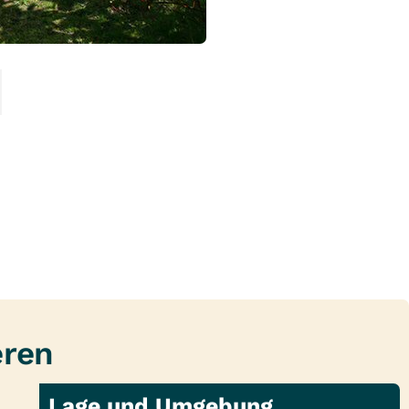
mmbad und einer grünen sowie ruhigen
E
eren
Lage und Umgebung