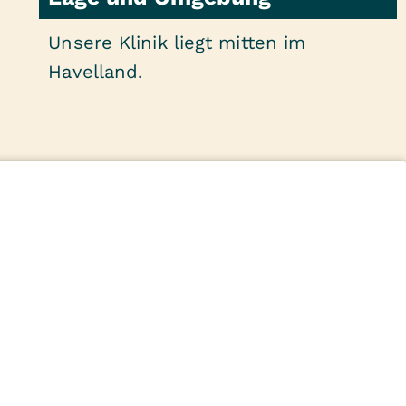
Unsere Klinik liegt mitten im
Havelland.
zialdienst & Zuweiser
Unsere Klinik
Schwerpunkte
Über uns
Kostenträger
Karriere
ervice
Kontakt