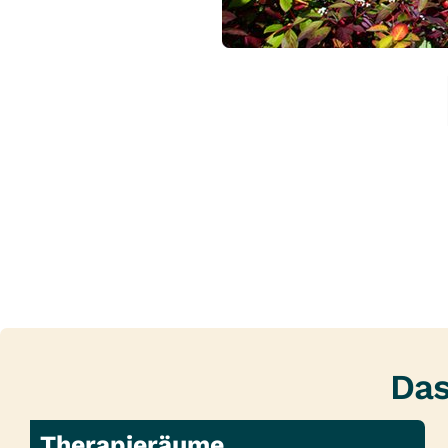
Unser Haus verfügt über 155 Betten,
Das
Therapieräume