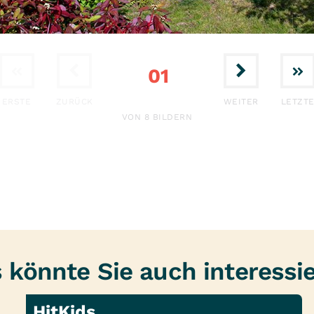
 große Therapieräume und Patientenzimmer, einem Schwi
Außenanlage.
01
ERSTE
ZURÜCK
WEITER
LETZT
VON 8 BILDERN
 könnte Sie auch interessi
HitKids