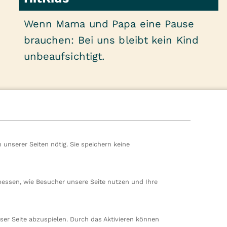
Wenn Mama und Papa eine Pause
brauchen: Bei uns bleibt kein Kind
unbeaufsichtigt.
 unserer Seiten nötig. Sie speichern keine
Die Reha bei uns
So
an der Havel
Neuropädiatrie
messen, wie Besucher unsere Seite nutzen und Ihre
Über die Reha
Über den Aufenthalt
S
ser Seite abzuspielen. Durch das Aktivieren können