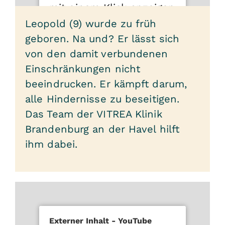
mit einem Klick anzeigen
lassen können.
Leopold (9) wurde zu früh
geboren. Na und? Er lässt sich
Mit dem Laden des Videos können
von den damit verbundenen
personenbezogene Daten an den
Drittanbieter übermittelt werden. Mehr
Einschränkungen nicht
Informationen finden Sie in unseren
beeindrucken. Er kämpft darum,
Datenschutzbestimmungen
.
alle Hindernisse zu beseitigen.
Inhalte anzeigen
Das Team der VITREA Klinik
Brandenburg an der Havel hilft
ihm dabei.
Externer Inhalt - YouTube