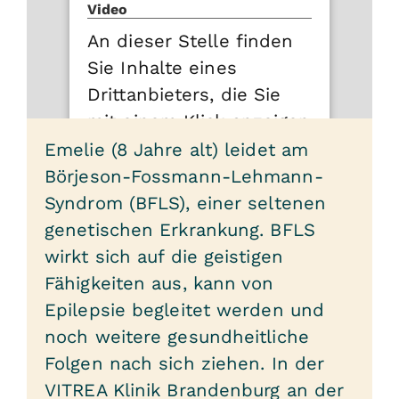
Video
An dieser Stelle finden
Sie Inhalte eines
Drittanbieters, die Sie
mit einem Klick anzeigen
lassen können.
Emelie (8 Jahre alt) leidet am
Börjeson-Fossmann-Lehmann-
Mit dem Laden des Videos können
Syndrom (BFLS), einer seltenen
personenbezogene Daten an den
Drittanbieter übermittelt werden. Mehr
genetischen Erkrankung. BFLS
Informationen finden Sie in unseren
wirkt sich auf die geistigen
Datenschutzbestimmungen
.
Fähigkeiten aus, kann von
Inhalte anzeigen
Epilepsie begleitet werden und
noch weitere gesundheitliche
Folgen nach sich ziehen. In der
VITREA Klinik Brandenburg an der