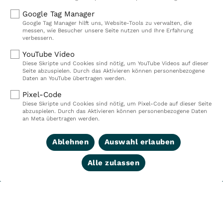
Versorgungszentren (MVZ), neun Pflegeeinrichtungen
Google Tag Manager
sowie ein Prevention Center. Zudem führen wir einen
Google Tag Manager hilft uns, Website-Tools zu verwalten, die
touristischen Standort in Damp. Insgesamt
messen, wie Besucher unsere Seite nutzen und Ihre Erfahrung
verbessern.
beschäftigen wir bei VITREA Deutschland über 9.000
Mitarbeiterinnen und Mitarbeiter.
YouTube Video
Diese Skripte und Cookies sind nötig, um YouTube Videos auf dieser
Seite abzuspielen. Durch das Aktivieren können personenbezogene
Daten an YouTube übertragen werden.
Kliniken
Ambulant
Pixel-Code
Diese Skripte und Cookies sind nötig, um Pixel-Code auf dieser Seite
Reha
Pflege
abzuspielen. Durch das Aktivieren können personenbezogene Daten
an Meta übertragen werden.
Prävention
Karriere
VITREA Deutschland
VITREA
Ablehnen
Auswahl erlauben
Alle zulassen
IMPRESSUM
DATENSCHUTZ
COMPLIANCE
HINWEISGEBERSYSTEM
AUFSICHTSBEHÖRDEN