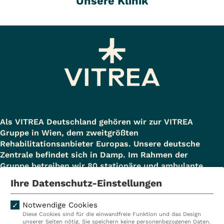
Unsere Klinik
Als VITREA Deutschland gehören wir zur VITREA
Gruppe in Wien, dem zweitgrößten
Rehabilitationsanbieter Europas. Unsere deutsche
Zentrale befindet sich in Damp. Im Rahmen der
Gruppe betreiben wir 80 stationäre und ambulante
Einrichtungen in Deutschland, Österreich und der
Ihre Datenschutz-Einstellungen
Schweiz und beschäftigen rund 14.000
Mitarbeiterinnen und Mitarbeiter. In Deutschland
Notwendige Cookies
betreiben wir 29 Rehakliniken, zwei Akutkliniken, acht
Diese Cookies sind für die einwandfreie Funktion und das Design
ambulante Rehazentren, zwei Medizinische
unserer Seiten nötig. Sie speichern keine personenbezogenen Daten.