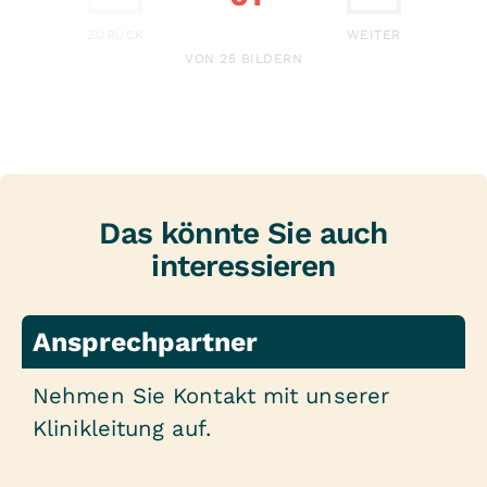
ERSTE
LETZTE
ZURÜCK
WEITER
VON 25 BILDERN
Das könnte Sie auch
interessieren
Ansprechpartner
Nehmen Sie Kontakt mit unserer
Klinikleitung auf.