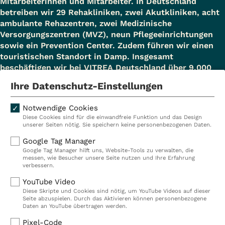
Mitarbeiterinnen und Mitarbeiter. In Deutschland
betreiben wir 29 Rehakliniken, zwei Akutkliniken, acht
ambulante Rehazentren, zwei Medizinische
Versorgungszentren (MVZ), neun Pflegeeinrichtungen
sowie ein Prevention Center. Zudem führen wir einen
touristischen Standort in Damp. Insgesamt
beschäftigen wir bei VITREA Deutschland über 9.000
Mitarbeiterinnen und Mitarbeiter.
Ihre Datenschutz-Einstellungen
Notwendige Cookies
Diese Cookies sind für die einwandfreie Funktion und das Design
Kliniken
Ambulant
unserer Seiten nötig. Sie speichern keine personenbezogenen Daten.
Reha
Pflege
Google Tag Manager
Google Tag Manager hilft uns, Website-Tools zu verwalten, die
Prävention
Karriere
messen, wie Besucher unsere Seite nutzen und Ihre Erfahrung
verbessern.
VITREA Deutschland
VITREA
YouTube Video
Diese Skripte und Cookies sind nötig, um YouTube Videos auf dieser
Seite abzuspielen. Durch das Aktivieren können personenbezogene
IMPRESSUM
Daten an YouTube übertragen werden.
DATENSCHUTZ
Pixel-Code