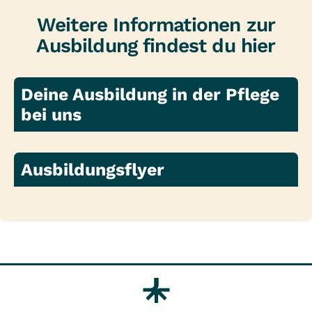
Voraussetzungen
Weitere Informationen zur
Mindestalter: 16 Jahre
Ausbildung findest du hier
gesundheitliche Eignung
erweitertes polizeiliches
Führungszeugnis
Deine Ausbildung in der Pflege
neunjähriger Schulabschluss
bei uns
gute Deutschkenntnisse in Wort und
Schrift
Ausbildungsflyer
Praxisanleitung
feste Praxisanleiterzeiten
Prüfungsvorbereitung
Begleitung bei praktischen Prüfungen
persönliche und individuelle
Unterstützung durch unsere
Pflegeprofis