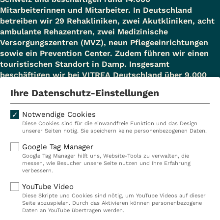
Mitarbeiterinnen und Mitarbeiter. In Deutschland
betreiben wir 29 Rehakliniken, zwei Akutkliniken, acht
ambulante Rehazentren, zwei Medizinische
Versorgungszentren (MVZ), neun Pflegeeinrichtungen
sowie ein Prevention Center. Zudem führen wir einen
touristischen Standort in Damp. Insgesamt
beschäftigen wir bei VITREA Deutschland über 9.000
Mitarbeiterinnen und Mitarbeiter.
Ihre Datenschutz-Einstellungen
Notwendige Cookies
Diese Cookies sind für die einwandfreie Funktion und das Design
Kliniken
Ambulant
unserer Seiten nötig. Sie speichern keine personenbezogenen Daten.
Reha
Pflege
Google Tag Manager
Google Tag Manager hilft uns, Website-Tools zu verwalten, die
Prävention
Karriere
messen, wie Besucher unsere Seite nutzen und Ihre Erfahrung
verbessern.
VITREA Deutschland
VITREA
YouTube Video
Diese Skripte und Cookies sind nötig, um YouTube Videos auf dieser
Seite abzuspielen. Durch das Aktivieren können personenbezogene
IMPRESSUM
Daten an YouTube übertragen werden.