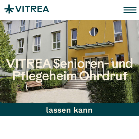
Zum Inhalt springen
VITREA Senioren- und
Pflegeheim Ohrdruf
Zuhause ist da, wo man sich fallen
lassen kann