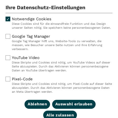
Mitarbeiterinnen und Mitarbeiter.
Ihre Datenschutz-Einstellungen
Notwendige Cookies
Diese Cookies sind für die einwandfreie Funktion und das Design
Kliniken
Ambulant
unserer Seiten nötig. Sie speichern keine personenbezogenen Daten.
Reha
Pflege
Google Tag Manager
Google Tag Manager hilft uns, Website-Tools zu verwalten, die
Prävention
Karriere
messen, wie Besucher unsere Seite nutzen und Ihre Erfahrung
verbessern.
VITREA Deutschland
VITREA
YouTube Video
Diese Skripte und Cookies sind nötig, um YouTube Videos auf dieser
Seite abzuspielen. Durch das Aktivieren können personenbezogene
IMPRESSUM
Daten an YouTube übertragen werden.
DATENSCHUTZ
Pixel-Code
COMPLIANCE
Diese Skripte und Cookies sind nötig, um Pixel-Code auf dieser Seite
HINWEISGEBERSYSTEM
abzuspielen. Durch das Aktivieren können personenbezogene Daten
AUFSICHTSBEHÖRDEN
an Meta übertragen werden.
COOKIE EINSTELLUNGEN
Ablehnen
Auswahl erlauben
Alle zulassen