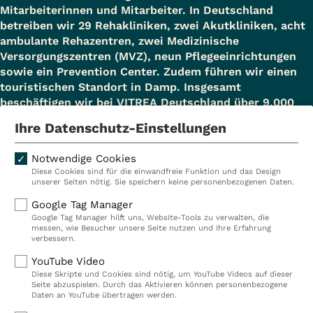
Mitarbeiterinnen und Mitarbeiter. In Deutschland
betreiben wir 29 Rehakliniken, zwei Akutkliniken, acht
ambulante Rehazentren, zwei Medizinische
Versorgungszentren (MVZ), neun Pflegeeinrichtungen
sowie ein Prevention Center. Zudem führen wir einen
touristischen Standort in Damp. Insgesamt
beschäftigen wir bei VITREA Deutschland über 9.000
Mitarbeiterinnen und Mitarbeiter.
Ihre Datenschutz-Einstellungen
Notwendige Cookies
Diese Cookies sind für die einwandfreie Funktion und das Design
Kliniken
Ambulant
unserer Seiten nötig. Sie speichern keine personenbezogenen Daten.
Reha
Pflege
Google Tag Manager
Google Tag Manager hilft uns, Website-Tools zu verwalten, die
Prävention
Karriere
messen, wie Besucher unsere Seite nutzen und Ihre Erfahrung
verbessern.
VITREA Deutschland
VITREA
YouTube Video
Diese Skripte und Cookies sind nötig, um YouTube Videos auf dieser
Seite abzuspielen. Durch das Aktivieren können personenbezogene
IMPRESSUM
Daten an YouTube übertragen werden.
DATENSCHUTZ