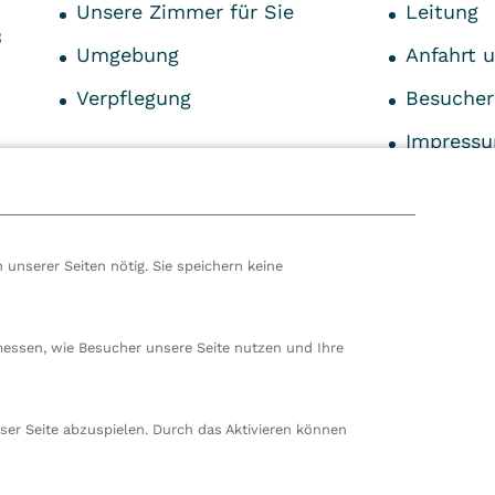
Unsere Zimmer für Sie
Leitung
3
Umgebung
Anfahrt 
Verpflegung
Besucher
Impress
hören wir zur VITREA Gruppe in Wien, dem zweitgrößte
ropas. Unsere deutsche Zentrale befindet sich in Damp. 
en wir 80 stationäre und ambulante Einrichtungen in
nd der Schweiz und beschäftigen rund 14.000
beiter. In Deutschland betreiben wir 29 Rehakliniken, zw
 unserer Seiten nötig. Sie speichern keine
nte Rehazentren, zwei Medizinische Versorgungszentren
ungen sowie ein Prevention Center. Zudem führen wir
rt in Damp. Insgesamt beschäftigen wir bei VITREA
messen, wie Besucher unsere Seite nutzen und Ihre
arbeiterinnen und Mitarbeiter.
ser Seite abzuspielen. Durch das Aktivieren können
Cookie Einstellungen
Aufsichtsbehörden