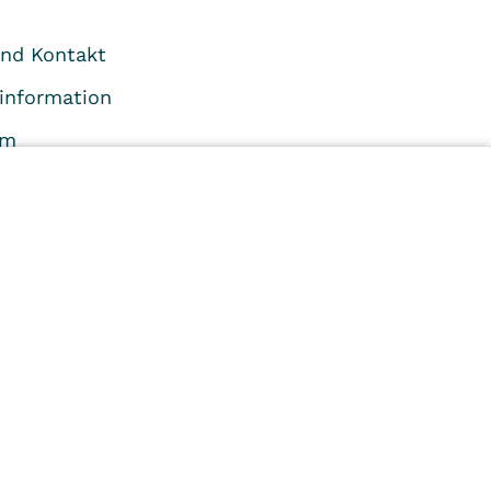
und Kontakt
information
um
n
Kliniken
Ambulant
Im
Reha
Pflege
Prävention
Karriere
ei
VITREA Deutschland
VITREA
© 2026 VITREA Holding Deutschland GmbH