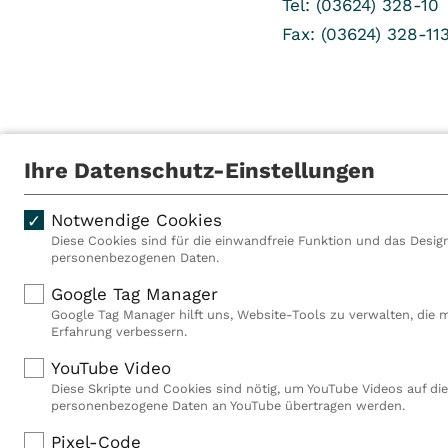
Tel: (03624) 328-10
Fax: (03624) 328-11
Als VITREA Deutschland ge
Ihre Datenschutz-Einstellungen
Rehabilitationsanbieter Eu
Rahmen der Gruppe betreib
Deutschland, Österreich u
Notwendige Cookies
Mitarbeiterinnen und Mitar
Diese Cookies sind für die einwandfreie Funktion und das Design
personenbezogenen Daten.
Akutkliniken, acht ambula
(MVZ), neun Pflegeeinricht
Google Tag Manager
einen touristischen Stando
Google Tag Manager hilft uns, Website-Tools zu verwalten, die 
Deutschland über 9.000 Mit
Erfahrung verbessern.
YouTube Video
Diese Skripte und Cookies sind nötig, um YouTube Videos auf die
personenbezogene Daten an YouTube übertragen werden.
Impressum
Datenschutz
Compliance
Hinweisgebersystem
Pixel-Code