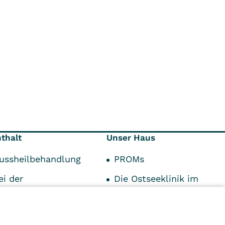
nthalt
Unser Haus
ussheilbehandlung
PROMs
ei der
Die Ostseeklinik im
eitung
Portrait
ufnahme
Impressum