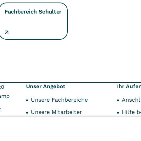
Fachbereich Schulter
Unser Angebot
Ihr Aufe
20
amp
Unsere Fachbereiche
Anschl
1
Unsere Mitarbeiter
Hilfe b
02
Vorber
Unsere Standards
Ihre A
Zusätzliche Angebote