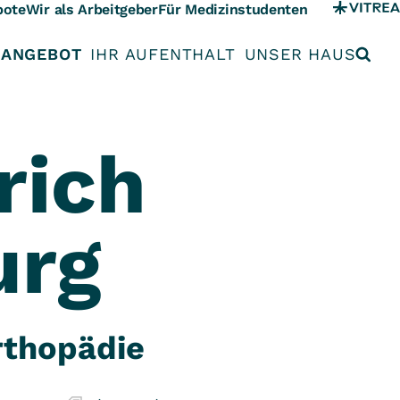
bote
Wir als Arbeitgeber
Für Medizinstudenten
 ANGEBOT
IHR AUFENTHALT
UNSER HAUS
rich
urg
rthopädie