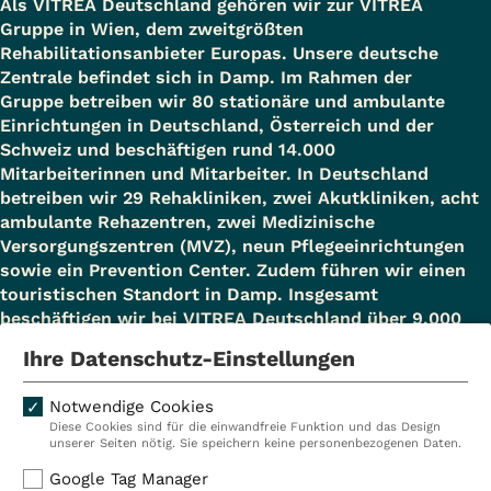
Als VITREA Deutschland gehören wir zur VITREA
Gruppe in Wien, dem zweitgrößten
Rehabilitationsanbieter Europas. Unsere deutsche
Zentrale befindet sich in Damp. Im Rahmen der
Gruppe betreiben wir 80 stationäre und ambulante
Einrichtungen in Deutschland, Österreich und der
Schweiz und beschäftigen rund 14.000
Mitarbeiterinnen und Mitarbeiter. In Deutschland
betreiben wir 29 Rehakliniken, zwei Akutkliniken, acht
ambulante Rehazentren, zwei Medizinische
Versorgungszentren (MVZ), neun Pflegeeinrichtungen
sowie ein Prevention Center. Zudem führen wir einen
touristischen Standort in Damp. Insgesamt
beschäftigen wir bei VITREA Deutschland über 9.000
Mitarbeiterinnen und Mitarbeiter.
Ihre Datenschutz-Einstellungen
Notwendige Cookies
Diese Cookies sind für die einwandfreie Funktion und das Design
Kliniken
Ambulant
unserer Seiten nötig. Sie speichern keine personenbezogenen Daten.
Reha
Pflege
Google Tag Manager