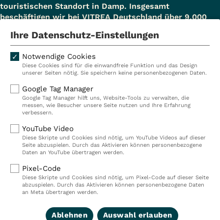
touristischen Standort in Damp. Insgesamt
beschäftigen wir bei VITREA Deutschland über 9.000
Mitarbeiterinnen und Mitarbeiter.
Ihre Datenschutz-Einstellungen
Notwendige Cookies
Diese Cookies sind für die einwandfreie Funktion und das Design
Kliniken
Ambulant
unserer Seiten nötig. Sie speichern keine personenbezogenen Daten.
Reha
Pflege
Google Tag Manager
Google Tag Manager hilft uns, Website-Tools zu verwalten, die
Prävention
Karriere
messen, wie Besucher unsere Seite nutzen und Ihre Erfahrung
verbessern.
VITREA Deutschland
VITREA
YouTube Video
Diese Skripte und Cookies sind nötig, um YouTube Videos auf dieser
Seite abzuspielen. Durch das Aktivieren können personenbezogene
IMPRESSUM
Daten an YouTube übertragen werden.
DATENSCHUTZ
Pixel-Code
COMPLIANCE
Diese Skripte und Cookies sind nötig, um Pixel-Code auf dieser Seite
HINWEISGEBERSYSTEM
abzuspielen. Durch das Aktivieren können personenbezogene Daten
AUFSICHTSBEHÖRDEN
an Meta übertragen werden.
COOKIE EINSTELLUNGEN
Ablehnen
Auswahl erlauben