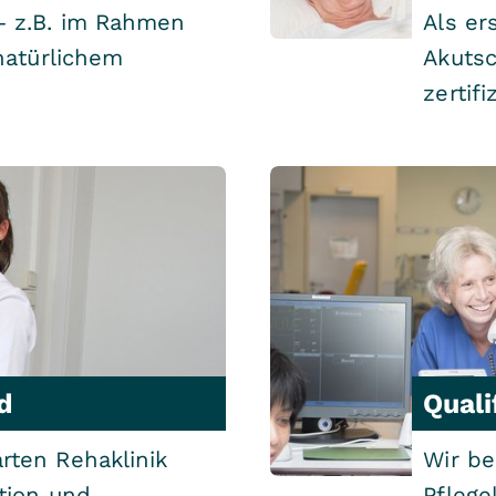
– z.B. im Rahmen
Als er
natürlichem
Akutsc
zertifiz
d
Quali
ten Rehaklinik
Wir be
tion und
Pflege