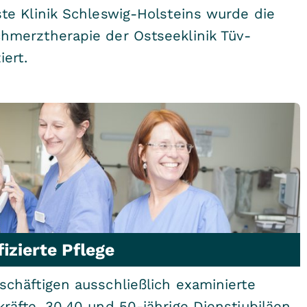
ste Klinik Schleswig-Holsteins wurde die
hmerztherapie der Ostseeklinik Tüv-
iert.
fizierte Pflege
schäftigen ausschließlich examinierte
kräfte. 30,40 und 50-jährige Dienstjubiläen