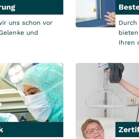
rung
Best
wir uns schon vor
Durch 
 Gelenke und
bieten
Ihren 
k
Zerti