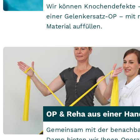
Wir können Knochendefekte 
einer Gelenkersatz-OP – mit 
Material auffüllen.
OP & Reha aus einer Han
Gemeinsam mit der benachbar
Damp bieten wir Ihnen Opera