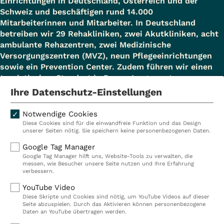
Einrichtungen in Deutschland, Österreich und der
Schweiz und beschäftigen rund 14.000
Mitarbeiterinnen und Mitarbeiter. In Deutschland
betreiben wir 29 Rehakliniken, zwei Akutkliniken, acht
ambulante Rehazentren, zwei Medizinische
Versorgungszentren (MVZ), neun Pflegeeinrichtungen
sowie ein Prevention Center. Zudem führen wir einen
touristischen Standort in Damp. Insgesamt
beschäftigen wir bei VITREA Deutschland über 9.000
Ihre Datenschutz-Einstellungen
Mitarbeiterinnen und Mitarbeiter.
Notwendige Cookies
Diese Cookies sind für die einwandfreie Funktion und das Design
unserer Seiten nötig. Sie speichern keine personenbezogenen Daten.
Kliniken
Ambulant
Google Tag Manager
Google Tag Manager hilft uns, Website-Tools zu verwalten, die
Reha
Pflege
messen, wie Besucher unsere Seite nutzen und Ihre Erfahrung
verbessern.
Prävention
Karriere
YouTube Video
VITREA Deutschland
VITREA
Diese Skripte und Cookies sind nötig, um YouTube Videos auf dieser
Seite abzuspielen. Durch das Aktivieren können personenbezogene
Daten an YouTube übertragen werden.