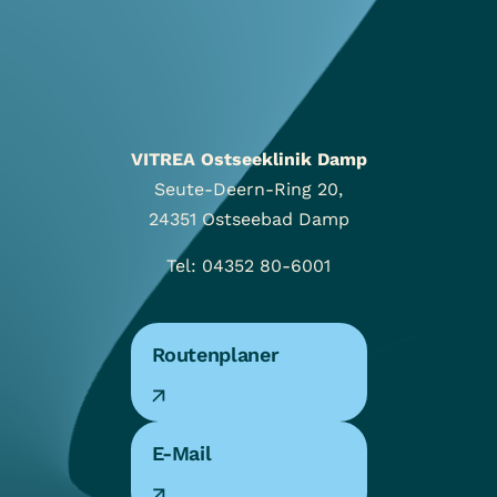
VITREA Ostseeklinik Damp
Seute-Deern-Ring 20,
24351
Ostseebad Damp
Tel: 04352 80-6001
Routenplaner
E-Mail