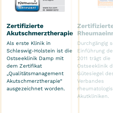
Zertifizierte
Zertifiziert
Akutschmerztherapie
Rheumaeinr
Als erste Klinik in
Durchgängig s
Schleswig-Holstein ist die
Einführung de
Ostseeklinik Damp mit
2011 trägt die
dem Zertifikat
Ostseeklinik 
„Qualitätsmanagement
Gütesiegel de
Akutschmerztherapie“
Verbandes
ausgezeichnet worden.
rheumatologi
Akutkliniken.