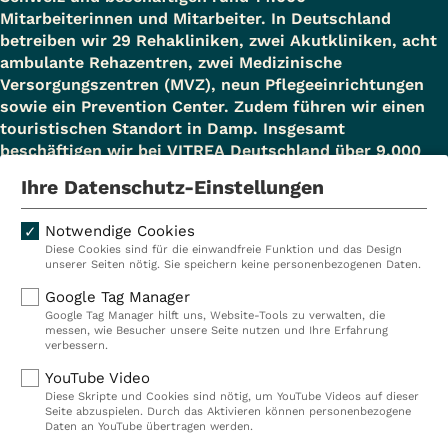
Mitarbeiterinnen und Mitarbeiter. In Deutschland
betreiben wir 29 Rehakliniken, zwei Akutkliniken, acht
ambulante Rehazentren, zwei Medizinische
Versorgungszentren (MVZ), neun Pflegeeinrichtungen
sowie ein Prevention Center. Zudem führen wir einen
touristischen Standort in Damp. Insgesamt
beschäftigen wir bei VITREA Deutschland über 9.000
Mitarbeiterinnen und Mitarbeiter.
Ihre Datenschutz-Einstellungen
Notwendige Cookies
Diese Cookies sind für die einwandfreie Funktion und das Design
Kliniken
Ambulant
unserer Seiten nötig. Sie speichern keine personenbezogenen Daten.
Reha
Pflege
Google Tag Manager
Google Tag Manager hilft uns, Website-Tools zu verwalten, die
Prävention
Karriere
messen, wie Besucher unsere Seite nutzen und Ihre Erfahrung
verbessern.
VITREA Deutschland
VITREA
YouTube Video
Diese Skripte und Cookies sind nötig, um YouTube Videos auf dieser
Seite abzuspielen. Durch das Aktivieren können personenbezogene
IMPRESSUM
Daten an YouTube übertragen werden.
DATENSCHUTZ