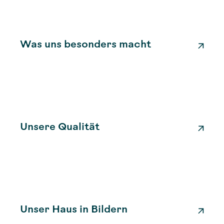
Pulsfrequenz, Ihren Blutdruck, die
Sauerstoffsättigung und die Narkosewirkung.
Nach der OP bleiben Sie noch eine Weile im
Aufwachraum. Unter anderem, um die
Was uns besonders macht
Schmerztherapie zu kontrollieren. Dann
kommen Sie zurück auf Ihr Zimmer, wo Sie
von unseren Kollegen aus der Pflege bereits
erwartet werden.
Unsere Qualität
Unser Haus in Bildern