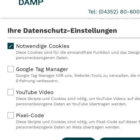
Tel: (04352) 80-600
Fax: (04352) 80-60
Ihre Datenschutz-Einstellungen
Notwendige Cookies
Diese Cookies sind für die einwandfreie Funktion und das Design
personenbezogenen Daten.
Als VITREA Deutschland ge
Google Tag Manager
Rehabilitationsanbieter Eu
Google Tag Manager hilft uns, Website-Tools zu verwalten, die 
Rahmen der Gruppe betreib
Erfahrung verbessern.
Deutschland, Österreich u
YouTube Video
Mitarbeiterinnen und Mitar
Diese Skripte und Cookies sind nötig, um YouTube Videos auf die
Akutkliniken, acht ambula
personenbezogene Daten an YouTube übertragen werden.
(MVZ), neun Pflegeeinricht
einen touristischen Stando
Pixel-Code
Deutschland über 9.000 Mit
Diese Skripte und Cookies sind nötig, um Pixel-Code auf dieser 
personenbezogene Daten an Meta übertragen werden.