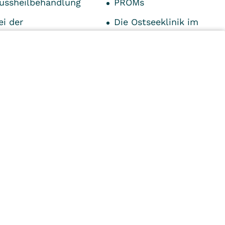
ussheilbehandlung
PROMs
ei der
Die Ostseeklinik im
eitung
Portrait
ufnahme
Impressum
ntlassung
Datenschutz
t & Parken
Unsere Klinikleitung
n
Kliniken
Ambulant
Im
Reha
Pflege
Prävention
Karriere
ei
VITREA Deutschland
VITREA