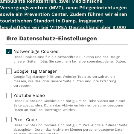
ambulante Rehazentren, zwei Medizinische
Versorgungszentren (MVZ), neun Pflegeeinrichtungen
sowie ein Prevention Center. Zudem führen wir einen
touristischen Standort in Damp. Insgesamt
beschäftigen wir bei VITREA Deutschland über 9.000
Mitarbeiterinnen und Mitarbeiter.
Ihre Datenschutz-Einstellungen
Notwendige Cookies
Diese Cookies sind für die einwandfreie Funktion und das Design
Kliniken
Ambulant
unserer Seiten nötig. Sie speichern keine personenbezogenen Daten.
Reha
Pflege
Google Tag Manager
Google Tag Manager hilft uns, Website-Tools zu verwalten, die
Prävention
Karriere
messen, wie Besucher unsere Seite nutzen und Ihre Erfahrung
verbessern.
VITREA Deutschland
VITREA
YouTube Video
Diese Skripte und Cookies sind nötig, um YouTube Videos auf dieser
Seite abzuspielen. Durch das Aktivieren können personenbezogene
IMPRESSUM
Daten an YouTube übertragen werden.
DATENSCHUTZ
Pixel-Code
COMPLIANCE
Diese Skripte und Cookies sind nötig, um Pixel-Code auf dieser Seite
HINWEISGEBERSYSTEM
abzuspielen. Durch das Aktivieren können personenbezogene Daten
AUFSICHTSBEHÖRDEN