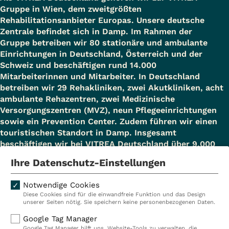
Gruppe in Wien, dem zweitgrößten
Rehabilitationsanbieter Europas. Unsere deutsche
Zentrale befindet sich in Damp. Im Rahmen der
Gruppe betreiben wir 80 stationäre und ambulante
Einrichtungen in Deutschland, Österreich und der
Schweiz und beschäftigen rund 14.000
Mitarbeiterinnen und Mitarbeiter. In Deutschland
betreiben wir 29 Rehakliniken, zwei Akutkliniken, acht
ambulante Rehazentren, zwei Medizinische
Versorgungszentren (MVZ), neun Pflegeeinrichtungen
sowie ein Prevention Center. Zudem führen wir einen
touristischen Standort in Damp. Insgesamt
beschäftigen wir bei VITREA Deutschland über 9.000
Mitarbeiterinnen und Mitarbeiter.
Ihre Datenschutz-Einstellungen
Notwendige Cookies
Diese Cookies sind für die einwandfreie Funktion und das Design
Kliniken
Ambulant
unserer Seiten nötig. Sie speichern keine personenbezogenen Daten.
Reha
Pflege
Google Tag Manager
Google Tag Manager hilft uns, Website-Tools zu verwalten, die