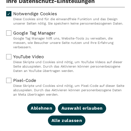
Ihre Datenschutz-Einstellungen
Notwendige Cookies
Diese Cookies sind für die einwandfreie Funktion und das Design
Kliniken
Ambulant
unserer Seiten nötig. Sie speichern keine personenbezogenen Daten.
Reha
Pflege
Google Tag Manager
Google Tag Manager hilft uns, Website-Tools zu verwalten, die
Prävention
Karriere
messen, wie Besucher unsere Seite nutzen und Ihre Erfahrung
verbessern.
VITREA Deutschland
VITREA
YouTube Video
Diese Skripte und Cookies sind nötig, um YouTube Videos auf dieser
Seite abzuspielen. Durch das Aktivieren können personenbezogene
IMPRESSUM
Daten an YouTube übertragen werden.
DATENSCHUTZ
Pixel-Code
COMPLIANCE
Diese Skripte und Cookies sind nötig, um Pixel-Code auf dieser Seite
HINWEISGEBERSYSTEM
abzuspielen. Durch das Aktivieren können personenbezogene Daten
AUFSICHTSBEHÖRDEN
an Meta übertragen werden.
COOKIE EINSTELLUNGEN
Ablehnen
Auswahl erlauben
Alle zulassen
© 2026 VITREA Holding Deutschland GmbH