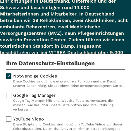
Einrichtungen in Deutschland, Österreich und der
Schweiz und beschäftigen rund 14.000
Mitarbeiterinnen und Mitarbeiter. In Deutschland
betreiben wir 29 Rehakliniken, zwei Akutkliniken, acht
ambulante Rehazentren, zwei Medizinische
Versorgungszentren (MVZ), neun Pflegeeinrichtungen
sowie ein Prevention Center. Zudem führen wir einen
touristischen Standort in Damp. Insgesamt
beschäftigen wir bei VITREA Deutschland über 9.000
Mitarbeiterinnen und Mitarbeiter.
Ihre Datenschutz-Einstellungen
Notwendige Cookies
Diese Cookies sind für die einwandfreie Funktion und das Design
Kliniken
Ambulant
unserer Seiten nötig. Sie speichern keine personenbezogenen Daten.
Reha
Pflege
Google Tag Manager
Google Tag Manager hilft uns, Website-Tools zu verwalten, die
Prävention
Karriere
messen, wie Besucher unsere Seite nutzen und Ihre Erfahrung
verbessern.
VITREA Deutschland
VITREA
YouTube Video
Diese Skripte und Cookies sind nötig, um YouTube Videos auf dieser
Seite abzuspielen. Durch das Aktivieren können personenbezogene