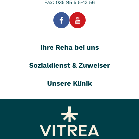
sich, dass uns Ihre korrekten
Fax: 035 95 5 5-12 56
Kontaktdaten vorliegen und auch
die Daten auf Ihrer
Krankenkassenkarte aktuell sind.
Ihre Reha bei uns
Kontaktdaten finden Sie
HIER
.
Sozialdienst & Zuweiser
Unsere Klinik