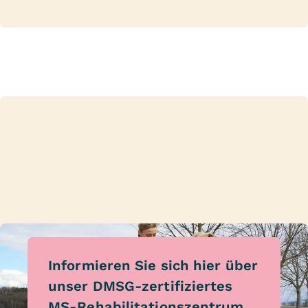
Informieren Sie sich hier über
unser DMSG-zertifiziertes
MS-Rehabilitationszentrum.