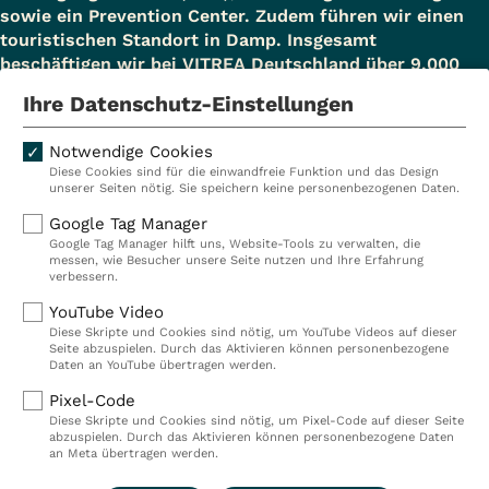
sowie ein Prevention Center. Zudem führen wir einen
touristischen Standort in Damp. Insgesamt
beschäftigen wir bei VITREA Deutschland über 9.000
Mitarbeiterinnen und Mitarbeiter.
Ihre Datenschutz-Einstellungen
Notwendige Cookies
Diese Cookies sind für die einwandfreie Funktion und das Design
Kliniken
Ambulant
unserer Seiten nötig. Sie speichern keine personenbezogenen Daten.
Reha
Pflege
Google Tag Manager
Google Tag Manager hilft uns, Website-Tools zu verwalten, die
Prävention
Karriere
messen, wie Besucher unsere Seite nutzen und Ihre Erfahrung
verbessern.
VITREA Deutschland
VITREA
YouTube Video
Diese Skripte und Cookies sind nötig, um YouTube Videos auf dieser
Seite abzuspielen. Durch das Aktivieren können personenbezogene
IMPRESSUM
Daten an YouTube übertragen werden.
DATENSCHUTZ
Pixel-Code
COMPLIANCE
Diese Skripte und Cookies sind nötig, um Pixel-Code auf dieser Seite
HINWEISGEBERSYSTEM
abzuspielen. Durch das Aktivieren können personenbezogene Daten
AUFSICHTSBEHÖRDEN
an Meta übertragen werden.
COOKIE EINSTELLUNGEN