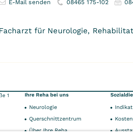
E-Mail senden
08465 175-102
08
Facharzt für Neurologie, Rehabilit
Ihre Reha bei uns
Sozialdi
ße 1
Neurologie
Indika
Querschnittzentrum
Kosten
Über Ihre Reha
Aussta