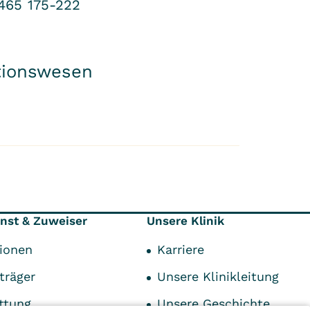
465 175-222
ationswesen
enst & Zuweiser
Unsere Klinik
tionen
Karriere
träger
Unsere Klinikleitung
ttung
Unsere Geschichte