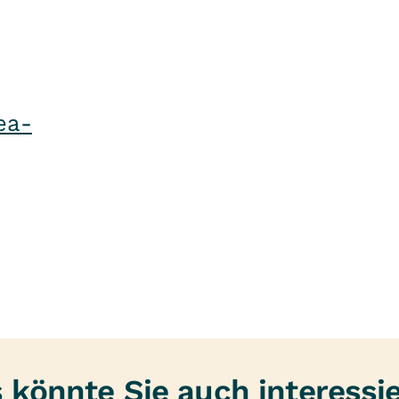
9
ea-
 könnte Sie auch interessi