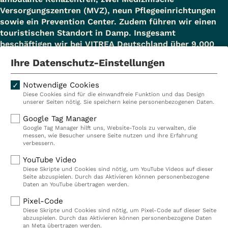
Versorgungszentren (MVZ), neun Pflegeeinrichtungen
sowie ein Prevention Center. Zudem führen wir einen
touristischen Standort in Damp. Insgesamt
beschäftigen wir bei VITREA Deutschland über 9.000
Mitarbeiterinnen und Mitarbeiter.
Ihre Datenschutz-Einstellungen
Notwendige Cookies
Diese Cookies sind für die einwandfreie Funktion und das Design
Kliniken
Ambulant
unserer Seiten nötig. Sie speichern keine personenbezogenen Daten.
Reha
Pflege
Google Tag Manager
Google Tag Manager hilft uns, Website-Tools zu verwalten, die
Prävention
Karriere
messen, wie Besucher unsere Seite nutzen und Ihre Erfahrung
verbessern.
VITREA Deutschland
VITREA
YouTube Video
Diese Skripte und Cookies sind nötig, um YouTube Videos auf dieser
Seite abzuspielen. Durch das Aktivieren können personenbezogene
IMPRESSUM
Daten an YouTube übertragen werden.
DATENSCHUTZ
Pixel-Code
COMPLIANCE
Diese Skripte und Cookies sind nötig, um Pixel-Code auf dieser Seite
HINWEISGEBERSYSTEM
abzuspielen. Durch das Aktivieren können personenbezogene Daten
AUFSICHTSBEHÖRDEN
an Meta übertragen werden.