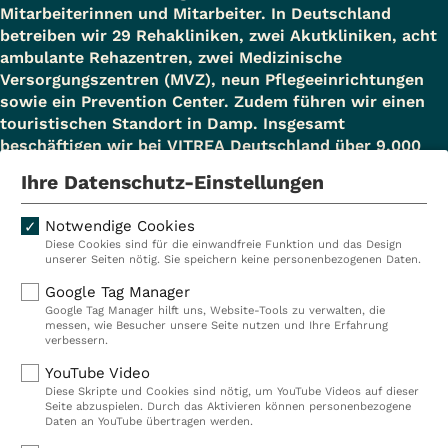
Mitarbeiterinnen und Mitarbeiter. In Deutschland
betreiben wir 29 Rehakliniken, zwei Akutkliniken, acht
ambulante Rehazentren, zwei Medizinische
Versorgungszentren (MVZ), neun Pflegeeinrichtungen
sowie ein Prevention Center. Zudem führen wir einen
touristischen Standort in Damp. Insgesamt
beschäftigen wir bei VITREA Deutschland über 9.000
Mitarbeiterinnen und Mitarbeiter.
Ihre Datenschutz-Einstellungen
Notwendige Cookies
Diese Cookies sind für die einwandfreie Funktion und das Design
Kliniken
Ambulant
unserer Seiten nötig. Sie speichern keine personenbezogenen Daten.
Reha
Pflege
Google Tag Manager
Google Tag Manager hilft uns, Website-Tools zu verwalten, die
Prävention
Karriere
messen, wie Besucher unsere Seite nutzen und Ihre Erfahrung
verbessern.
VITREA Deutschland
VITREA
YouTube Video
Diese Skripte und Cookies sind nötig, um YouTube Videos auf dieser
Seite abzuspielen. Durch das Aktivieren können personenbezogene
IMPRESSUM
Daten an YouTube übertragen werden.
DATENSCHUTZ