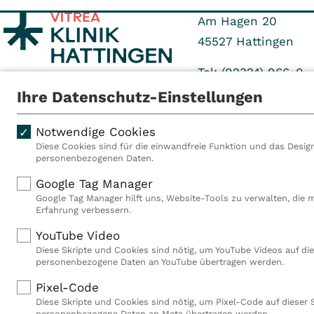
Am Hagen 20
45527
Hattingen
Tel: (02324) 966-0
Fax: (02324) 966-71
Ihre Datenschutz-Einstellungen
Notwendige Cookies
Diese Cookies sind für die einwandfreie Funktion und das Design
personenbezogenen Daten.
Als VITREA Deutschland ge
Google Tag Manager
Rehabilitationsanbieter Eu
Google Tag Manager hilft uns, Website-Tools zu verwalten, die 
Rahmen der Gruppe betreib
Erfahrung verbessern.
Deutschland, Österreich u
YouTube Video
Mitarbeiterinnen und Mitar
Diese Skripte und Cookies sind nötig, um YouTube Videos auf die
Akutkliniken, acht ambula
personenbezogene Daten an YouTube übertragen werden.
(MVZ), neun Pflegeeinricht
einen touristischen Stando
Pixel-Code
Deutschland über 9.000 Mit
Diese Skripte und Cookies sind nötig, um Pixel-Code auf dieser 
personenbezogene Daten an Meta übertragen werden.