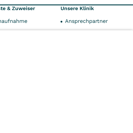
ste & Zuweiser
Unsere Klinik
enaufnahme
Ansprechpartner
onen
Klinik
äger
Fortbildungszentrum
unkte
Karriere
Kontakt
n
Kliniken
Ambulant
Im
Reha
Pflege
Prävention
Karriere
ei
VITREA Deutschland
VITREA