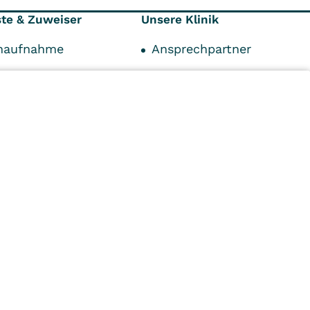
ste & Zuweiser
Unsere Klinik
enaufnahme
Ansprechpartner
onen
Klinik
äger
Fortbildungszentrum
unkte
Karriere
Kontakt
n
Kliniken
Ambulant
Im
Reha
Pflege
Prävention
Karriere
ei
VITREA Deutschland
VITREA