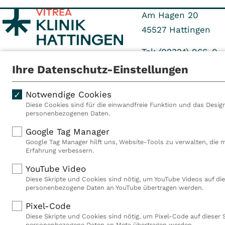
Am Hagen 20
45527
Hattingen
Tel: (02324) 966-0
Fax: (02324) 966-71
Ihre Datenschutz-Einstellungen
Notwendige Cookies
Diese Cookies sind für die einwandfreie Funktion und das Design
personenbezogenen Daten.
Als VITREA Deutschland ge
Google Tag Manager
Rehabilitationsanbieter Eu
Google Tag Manager hilft uns, Website-Tools zu verwalten, die 
Rahmen der Gruppe betreib
Erfahrung verbessern.
Deutschland, Österreich u
YouTube Video
Mitarbeiterinnen und Mitar
Diese Skripte und Cookies sind nötig, um YouTube Videos auf die
Akutkliniken, acht ambula
personenbezogene Daten an YouTube übertragen werden.
(MVZ), neun Pflegeeinricht
einen touristischen Stando
Pixel-Code
Deutschland über 9.000 Mit
Diese Skripte und Cookies sind nötig, um Pixel-Code auf dieser 
personenbezogene Daten an Meta übertragen werden.