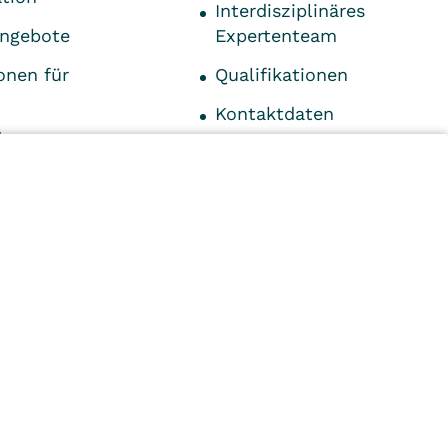
Interdisziplinäres
angebote
Expertenteam
onen für
Qualifikationen
Kontaktdaten
ds
Impressum
-Center
n
Kliniken
Ambulant
Im
Reha
Pflege
Prävention
Karriere
ei
VITREA Deutschland
VITREA