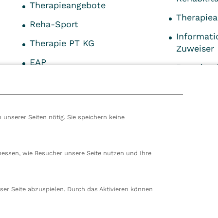
Therapieangebote
Therapie
Reha-Sport
Informati
Therapie PT KG
Zuweiser
EAP
Downloa
Formular
hören wir zur VITREA Gruppe in Wien, dem zweitgrößte
ropas. Unsere deutsche Zentrale befindet sich in Damp. 
 unserer Seiten nötig. Sie speichern keine
en wir 80 stationäre und ambulante Einrichtungen in
nd der Schweiz und beschäftigen rund 14.000
beiter. In Deutschland betreiben wir 29 Rehakliniken, zw
nte Rehazentren, zwei Medizinische Versorgungszentren
messen, wie Besucher unsere Seite nutzen und Ihre
ungen sowie ein Prevention Center. Zudem führen wir
rt in Damp. Insgesamt beschäftigen wir bei VITREA
arbeiterinnen und Mitarbeiter.
ser Seite abzuspielen. Durch das Aktivieren können