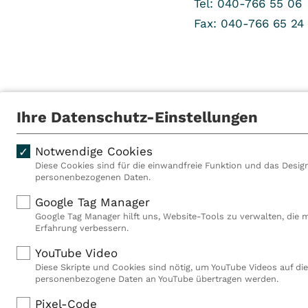
Tel: 040-766 55 06
Fax: 040-766 65 24
Ihre Datenschutz-Einstellungen
Als VITREA Deutschland ge
Notwendige Cookies
Rehabilitationsanbieter Eu
Diese Cookies sind für die einwandfreie Funktion und das Design
Rahmen der Gruppe betreib
personenbezogenen Daten.
Deutschland, Österreich u
Mitarbeiterinnen und Mitar
Google Tag Manager
Akutkliniken, acht ambula
Google Tag Manager hilft uns, Website-Tools zu verwalten, die 
(MVZ), neun Pflegeeinricht
Erfahrung verbessern.
einen touristischen Stando
YouTube Video
Deutschland über 9.000 Mit
Diese Skripte und Cookies sind nötig, um YouTube Videos auf die
personenbezogene Daten an YouTube übertragen werden.
Pixel-Code