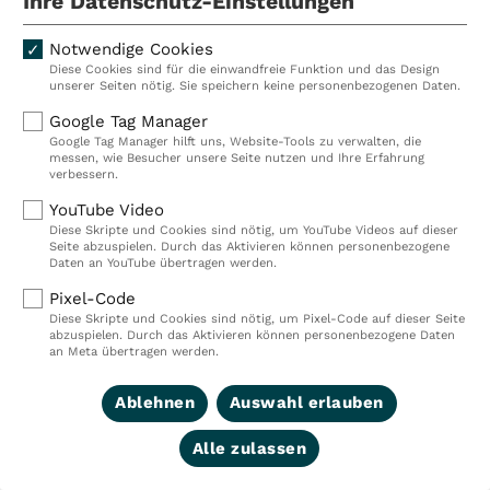
Ihre Datenschutz-Einstellungen
LinkedIn Corporation, 2029 Stierli
94043, USA (im Folgenden “LinkedI
Notwendige Cookies
Diese Cookies sind für die einwandfreie Funktion und das Design
unserer Seiten nötig. Sie speichern keine personenbezogenen Daten.
Wenn Sie die Seite aufrufen und gl
Google Tag Manager
Google Tag Manager hilft uns, Website-Tools zu verwalten, die
Account eingeloggt sind, kann Lin
messen, wie Besucher unsere Seite nutzen und Ihre Erfahrung
verbessern.
Website Ihrem LinkedIn-Account u
YouTube Video
Diese Skripte und Cookies sind nötig, um YouTube Videos auf dieser
Seite abzuspielen. Durch das Aktivieren können personenbezogene
Daten an YouTube übertragen werden.
Bitte beachten Sie, dass sich die 
Pixel-Code
LinkedIn unserer Kenntnis entzieht
Diese Skripte und Cookies sind nötig, um Pixel-Code auf dieser Seite
abzuspielen. Durch das Aktivieren können personenbezogene Daten
an Meta übertragen werden.
Wenn Sie nicht möchten, dass Link
Ablehnen
Auswahl erlauben
zuordnet, müssen Sie sich vor Ihr
Alle zulassen
LinkedIn ausloggen.