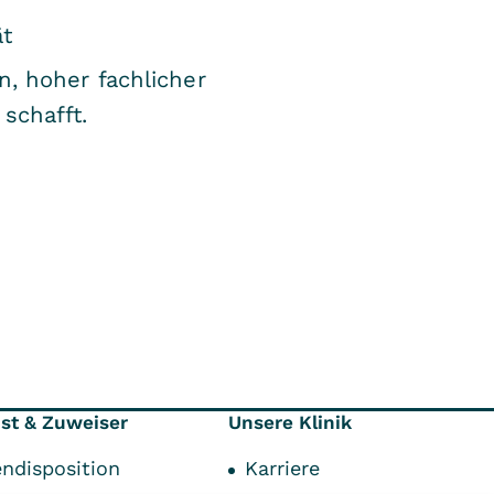
ät
n, hoher fachlicher
schafft.
nst & Zuweiser
Unsere Klinik
endisposition
Karriere