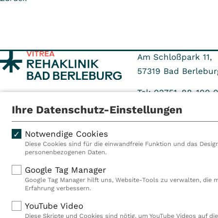
Am Schloßpark 11,
57319
Bad Berlebur
Tel: 02751-88-100 
Fax: 02751-88-719 
Ihre Datenschutz-Einstellungen
Notwendige Cookies
Diese Cookies sind für die einwandfreie Funktion und das Design
personenbezogenen Daten.
Als VITREA Deutschland ge
Google Tag Manager
Rehabilitationsanbieter Eu
Google Tag Manager hilft uns, Website-Tools zu verwalten, die 
Rahmen der Gruppe betreib
Erfahrung verbessern.
Deutschland, Österreich u
YouTube Video
Mitarbeiterinnen und Mitar
Diese Skripte und Cookies sind nötig, um YouTube Videos auf die
Akutkliniken, acht ambula