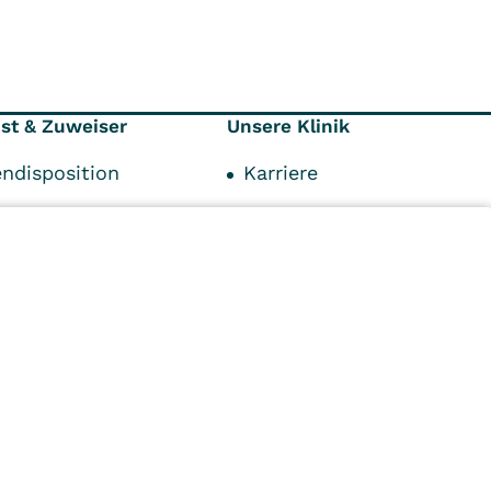
nst & Zuweiser
Unsere Klinik
endisposition
Karriere
ionen
Kontaktformular
räger
Ansprechpartner
punkte
Anfahrt und Parken
personen
Impressum
n
Kliniken
Ambulant
Im
Reha
Pflege
Prävention
Karriere
ei
VITREA Deutschland
VITREA