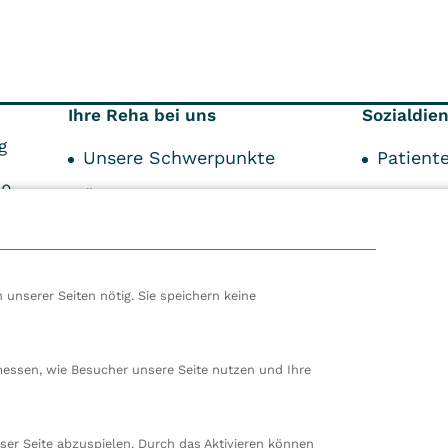
Ihre Reha bei uns
Sozialdie
g
Unsere Schwerpunkte
Patient
00
Über Ihre Reha
Indikat
99
Über den Aufenthalt
Kostent
Unser Service
Schwer
 unserer Seiten nötig. Sie speichern keine
Begleit
hören wir zur VITREA Gruppe in Wien, dem zweitgrößte
ropas. Unsere deutsche Zentrale befindet sich in Damp. 
messen, wie Besucher unsere Seite nutzen und Ihre
en wir 80 stationäre und ambulante Einrichtungen in
nd der Schweiz und beschäftigen rund 14.000
beiter. In Deutschland betreiben wir 29 Rehakliniken, zw
ser Seite abzuspielen. Durch das Aktivieren können
nte Rehazentren, zwei Medizinische Versorgungszentren