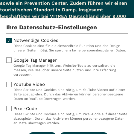
sowie ein Prevention Center. Zudem führen wir einen
touristischen Standort in Damp. Insgesamt
beschäftigen wir bei VITREA Deutschland über 9.000
Mitarbeiterinnen und Mitarbeiter.
Ihre Datenschutz-Einstellungen
Notwendige Cookies
Diese Cookies sind für die einwandfreie Funktion und das Design
Kliniken
Ambulant
unserer Seiten nötig. Sie speichern keine personenbezogenen Daten.
Reha
Pflege
Google Tag Manager
Google Tag Manager hilft uns, Website-Tools zu verwalten, die
Prävention
Karriere
messen, wie Besucher unsere Seite nutzen und Ihre Erfahrung
verbessern.
VITREA Deutschland
VITREA
YouTube Video
Diese Skripte und Cookies sind nötig, um YouTube Videos auf dieser
Seite abzuspielen. Durch das Aktivieren können personenbezogene
IMPRESSUM
Daten an YouTube übertragen werden.
DATENSCHUTZ
Pixel-Code
COMPLIANCE
Diese Skripte und Cookies sind nötig, um Pixel-Code auf dieser Seite
HINWEISGEBERSYSTEM
abzuspielen. Durch das Aktivieren können personenbezogene Daten
AUFSICHTSBEHÖRDEN
an Meta übertragen werden.
COOKIE EINSTELLUNGEN