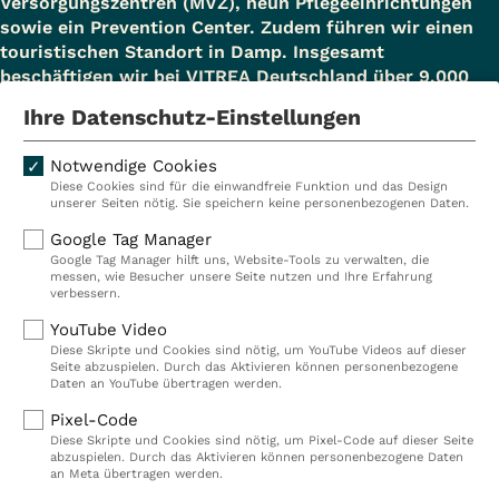
Versorgungszentren (MVZ), neun Pflegeeinrichtungen
sowie ein Prevention Center. Zudem führen wir einen
touristischen Standort in Damp. Insgesamt
beschäftigen wir bei VITREA Deutschland über 9.000
Mitarbeiterinnen und Mitarbeiter.
Ihre Datenschutz-Einstellungen
Notwendige Cookies
Diese Cookies sind für die einwandfreie Funktion und das Design
Kliniken
Ambulant
unserer Seiten nötig. Sie speichern keine personenbezogenen Daten.
Reha
Pflege
Google Tag Manager
Google Tag Manager hilft uns, Website-Tools zu verwalten, die
Prävention
Karriere
messen, wie Besucher unsere Seite nutzen und Ihre Erfahrung
verbessern.
VITREA Deutschland
VITREA
YouTube Video
Diese Skripte und Cookies sind nötig, um YouTube Videos auf dieser
Seite abzuspielen. Durch das Aktivieren können personenbezogene
IMPRESSUM
Daten an YouTube übertragen werden.
DATENSCHUTZ
Pixel-Code
COMPLIANCE
Diese Skripte und Cookies sind nötig, um Pixel-Code auf dieser Seite
HINWEISGEBERSYSTEM
abzuspielen. Durch das Aktivieren können personenbezogene Daten
AUFSICHTSBEHÖRDEN
an Meta übertragen werden.
COOKIE EINSTELLUNGEN