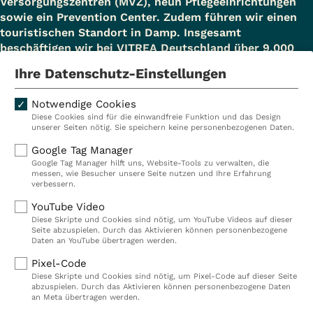
Versorgungszentren (MVZ), neun Pflegeeinrichtungen
sowie ein Prevention Center. Zudem führen wir einen
touristischen Standort in Damp. Insgesamt
beschäftigen wir bei VITREA Deutschland über 9.000
Mitarbeiterinnen und Mitarbeiter.
Ihre Datenschutz-Einstellungen
Notwendige Cookies
Diese Cookies sind für die einwandfreie Funktion und das Design
Kliniken
Ambulant
unserer Seiten nötig. Sie speichern keine personenbezogenen Daten.
Reha
Pflege
Google Tag Manager
Google Tag Manager hilft uns, Website-Tools zu verwalten, die
Prävention
Karriere
messen, wie Besucher unsere Seite nutzen und Ihre Erfahrung
verbessern.
VITREA Deutschland
VITREA
YouTube Video
Diese Skripte und Cookies sind nötig, um YouTube Videos auf dieser
Seite abzuspielen. Durch das Aktivieren können personenbezogene
IMPRESSUM
Daten an YouTube übertragen werden.
DATENSCHUTZ
Pixel-Code
COMPLIANCE
Diese Skripte und Cookies sind nötig, um Pixel-Code auf dieser Seite
HINWEISGEBERSYSTEM
abzuspielen. Durch das Aktivieren können personenbezogene Daten
AUFSICHTSBEHÖRDEN
an Meta übertragen werden.
COOKIE EINSTELLUNGEN