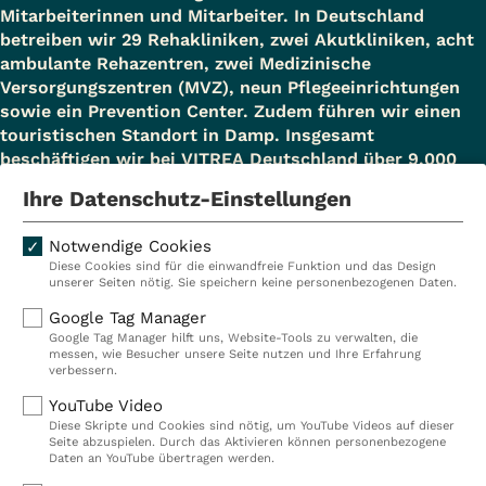
Mitarbeiterinnen und Mitarbeiter. In Deutschland
betreiben wir 29 Rehakliniken, zwei Akutkliniken, acht
ambulante Rehazentren, zwei Medizinische
Versorgungszentren (MVZ), neun Pflegeeinrichtungen
sowie ein Prevention Center. Zudem führen wir einen
touristischen Standort in Damp. Insgesamt
beschäftigen wir bei VITREA Deutschland über 9.000
Mitarbeiterinnen und Mitarbeiter.
Ihre Datenschutz-Einstellungen
Notwendige Cookies
Diese Cookies sind für die einwandfreie Funktion und das Design
Kliniken
Ambulant
unserer Seiten nötig. Sie speichern keine personenbezogenen Daten.
Reha
Pflege
Google Tag Manager
Google Tag Manager hilft uns, Website-Tools zu verwalten, die
Prävention
Karriere
messen, wie Besucher unsere Seite nutzen und Ihre Erfahrung
verbessern.
VITREA Deutschland
VITREA
YouTube Video
Diese Skripte und Cookies sind nötig, um YouTube Videos auf dieser
Seite abzuspielen. Durch das Aktivieren können personenbezogene
IMPRESSUM
Daten an YouTube übertragen werden.
DATENSCHUTZ