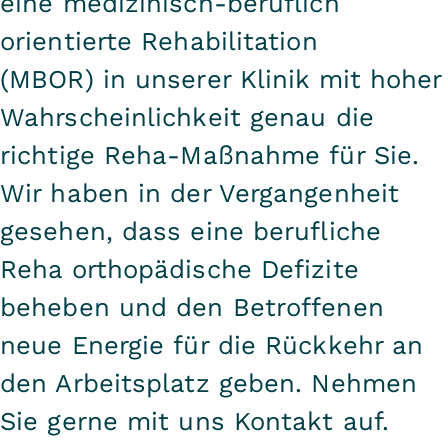
eine medizinisch-beruflich
Rehabilitationsnachsorge (T-RENA).
konkret weitergehen soll.
Probleme bereits bei der
orientierte Rehabilitation
Zusammen mit dem Sozialdienst
Antragstellung ausführlich zu
(MBOR) in unserer Klinik mit hoher
lassen sich nächste Schritte, wie
begründen.
eine stufenweise
Wahrscheinlichkeit genau die
Wiedereingliederung, berufliches
richtige Reha-Maßnahme für Sie.
Eingliederungsmanagement am
Wir haben in der Vergangenheit
Arbeitsplatz (BEM), verschiedene
gesehen, dass eine berufliche
Formen der Leistungen zur Teilhabe
Reha orthopädische Defizite
am Arbeitsleben oder externe und
beheben und den Betroffenen
interne Belastungserprobung,
besprechen.
neue Energie für die Rückkehr an
den Arbeitsplatz geben. Nehmen
Sie gerne mit uns Kontakt auf.