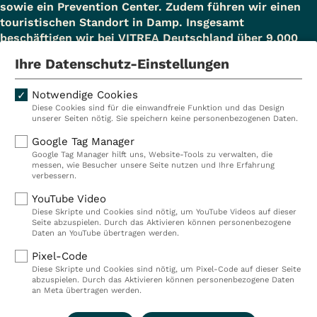
sowie ein Prevention Center. Zudem führen wir einen
touristischen Standort in Damp. Insgesamt
beschäftigen wir bei VITREA Deutschland über 9.000
Mitarbeiterinnen und Mitarbeiter.
Ihre Datenschutz-Einstellungen
Notwendige Cookies
Diese Cookies sind für die einwandfreie Funktion und das Design
Kliniken
Ambulant
unserer Seiten nötig. Sie speichern keine personenbezogenen Daten.
Reha
Pflege
Google Tag Manager
Google Tag Manager hilft uns, Website-Tools zu verwalten, die
Prävention
Karriere
messen, wie Besucher unsere Seite nutzen und Ihre Erfahrung
verbessern.
VITREA Deutschland
VITREA
YouTube Video
Diese Skripte und Cookies sind nötig, um YouTube Videos auf dieser
Seite abzuspielen. Durch das Aktivieren können personenbezogene
IMPRESSUM
Daten an YouTube übertragen werden.
DATENSCHUTZ
Pixel-Code
COMPLIANCE
Diese Skripte und Cookies sind nötig, um Pixel-Code auf dieser Seite
HINWEISGEBERSYSTEM
abzuspielen. Durch das Aktivieren können personenbezogene Daten
AUFSICHTSBEHÖRDEN
an Meta übertragen werden.
COOKIE EINSTELLUNGEN