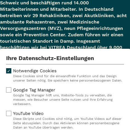
Schweiz und beschäftigen rund 14.000
Mitarbeiterinnen und Mitarbeiter. In Deutschland
betreiben wir 29 Rehakliniken, zwei Akutkliniken, acht
ambulante Rehazentren, zwei Medizinische
Versorgungszentren (MVZ), neun Pflegeeinrichtungen
sowie ein Prevention Center. Zudem führen wir einen
touristischen Standort in Damp. Insgesamt
beschäftigen wir bei VITREA Deutschland über 9.000
Mitarbeiterinnen und Mitarbeiter.
Ihre Datenschutz-Einstellungen
Notwendige Cookies
Diese Cookies sind für die einwandfreie Funktion und das Design
Kliniken
Ambulant
unserer Seiten nötig. Sie speichern keine personenbezogenen Daten.
Reha
Pflege
Google Tag Manager
Google Tag Manager hilft uns, Website-Tools zu verwalten, die
Prävention
Karriere
messen, wie Besucher unsere Seite nutzen und Ihre Erfahrung
verbessern.
VITREA Deutschland
VITREA
YouTube Video
Diese Skripte und Cookies sind nötig, um YouTube Videos auf dieser
Seite abzuspielen. Durch das Aktivieren können personenbezogene
IMPRESSUM
Daten an YouTube übertragen werden.