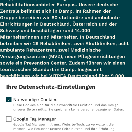
Rehabilitationsanbieter Europas. Unsere deutsche
Zentrale befindet sich in Damp. Im Rahmen der
Gruppe betreiben wir 80 stationäre und ambulante
Einrichtungen in Deutschland, Österreich und der
Schweiz und beschäftigen rund 14.000
Mitarbeiterinnen und Mitarbeiter. In Deutschland
betreiben wir 29 Rehakliniken, zwei Akutkliniken, acht
ambulante Rehazentren, zwei Medizinische
Versorgungszentren (MVZ), neun Pflegeeinrichtungen
sowie ein Prevention Center. Zudem führen wir einen
touristischen Standort in Damp. Insgesamt
beschäftigen wir bei VITREA Deutschland über 9.000
Mitarbeiterinnen und Mitarbeiter.
Ihre Datenschutz-Einstellungen
Notwendige Cookies
Diese Cookies sind für die einwandfreie Funktion und das Design
Kliniken
Ambulant
unserer Seiten nötig. Sie speichern keine personenbezogenen Daten.
Reha
Pflege
Google Tag Manager
Google Tag Manager hilft uns, Website-Tools zu verwalten, die
Prävention
Karriere
messen, wie Besucher unsere Seite nutzen und Ihre Erfahrung