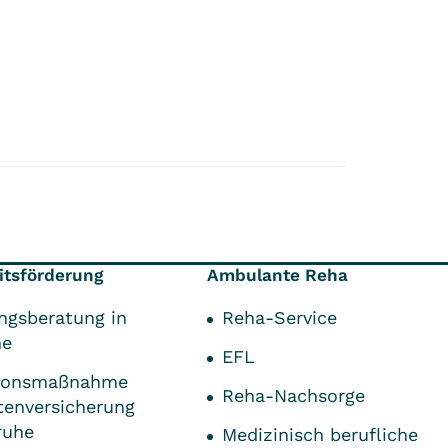
tsförderung
Ambulante Reha
ngsberatung in
Reha-Service
he
EFL
tionsmaßnahme
Reha-Nachsorge
tenversicherung
ruhe
Medizinisch berufliche