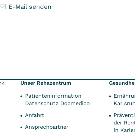
E-Mail senden
Unser Rehazentrum
Gesundhei
14
Patienteninformation
Ernähru
Datenschutz Docmedico
Karlsru
Anfahrt
Präven
der Ren
Ansprechpartner
in Karls