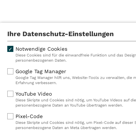
Ihre Datenschutz-Einstellungen
Notwendige Cookies
Diese Cookies sind für die einwandfreie Funktion und das Design
personenbezogenen Daten.
Als VITREA Deutschland ge
Google Tag Manager
Rehabilitationsanbieter Eu
Google Tag Manager hilft uns, Website-Tools zu verwalten, die 
Rahmen der Gruppe betreib
Erfahrung verbessern.
Deutschland, Österreich u
YouTube Video
Mitarbeiterinnen und Mitar
Diese Skripte und Cookies sind nötig, um YouTube Videos auf die
Akutkliniken, acht ambula
personenbezogene Daten an YouTube übertragen werden.
(MVZ), neun Pflegeeinricht
einen touristischen Stando
Pixel-Code
Deutschland über 9.000 Mit
Diese Skripte und Cookies sind nötig, um Pixel-Code auf dieser 
personenbezogene Daten an Meta übertragen werden.