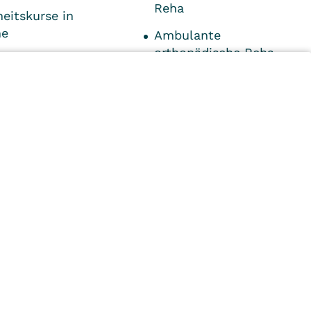
Reha
eitskurse in
he
Ambulante
orthopädische Reha
eitsförderung in
n in Karlsruhe
ische
stherapie als
ahler
n
Kliniken
Ambulant
Im
Reha
Pflege
Prävention
Karriere
ei
VITREA Deutschland
VITREA