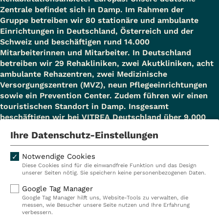
Zentrale befindet sich in Damp. Im Rahmen der
Gruppe betreiben wir 80 stationäre und ambulante
Einrichtungen in Deutschland, Österreich und der
Schweiz und beschäftigen rund 14.000
Mitarbeiterinnen und Mitarbeiter. In Deutschland
betreiben wir 29 Rehakliniken, zwei Akutkliniken, acht
ambulante Rehazentren, zwei Medizinische
Versorgungszentren (MVZ), neun Pflegeeinrichtungen
sowie ein Prevention Center. Zudem führen wir einen
touristischen Standort in Damp. Insgesamt
beschäftigen wir bei VITREA Deutschland über 9.000
Mitarbeiterinnen und Mitarbeiter.
Ihre Datenschutz-Einstellungen
Notwendige Cookies
Diese Cookies sind für die einwandfreie Funktion und das Design
Kliniken
Ambulant
unserer Seiten nötig. Sie speichern keine personenbezogenen Daten.
Reha
Pflege
Google Tag Manager
Google Tag Manager hilft uns, Website-Tools zu verwalten, die
Prävention
Karriere
messen, wie Besucher unsere Seite nutzen und Ihre Erfahrung
verbessern.
VITREA Deutschland
VITREA