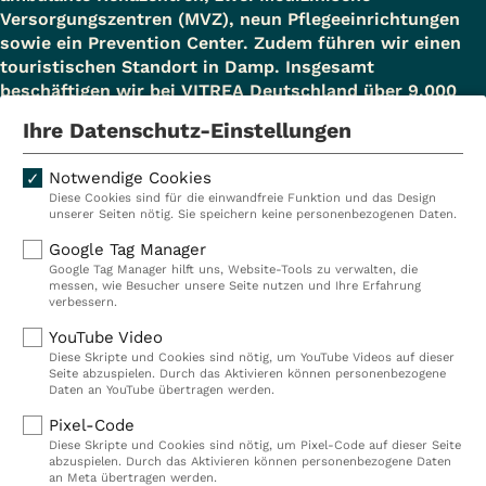
Versorgungszentren (MVZ), neun Pflegeeinrichtungen
genommen werden.
sowie ein Prevention Center. Zudem führen wir einen
touristischen Standort in Damp. Insgesamt
beschäftigen wir bei VITREA Deutschland über 9.000
Mitarbeiterinnen und Mitarbeiter.
Ihre Datenschutz-Einstellungen
Notwendige Cookies
Diese Cookies sind für die einwandfreie Funktion und das Design
Kliniken
Ambulant
unserer Seiten nötig. Sie speichern keine personenbezogenen Daten.
Reha
Pflege
Google Tag Manager
Google Tag Manager hilft uns, Website-Tools zu verwalten, die
Prävention
Karriere
messen, wie Besucher unsere Seite nutzen und Ihre Erfahrung
verbessern.
VITREA Deutschland
VITREA
YouTube Video
Diese Skripte und Cookies sind nötig, um YouTube Videos auf dieser
Seite abzuspielen. Durch das Aktivieren können personenbezogene
IMPRESSUM
Daten an YouTube übertragen werden.
DATENSCHUTZ
Pixel-Code
COMPLIANCE
Diese Skripte und Cookies sind nötig, um Pixel-Code auf dieser Seite
HINWEISGEBERSYSTEM
abzuspielen. Durch das Aktivieren können personenbezogene Daten
AUFSICHTSBEHÖRDEN
an Meta übertragen werden.