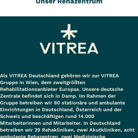
Unser Rehazentrum
eine speziell auf Ihre Bedürfnisse
Ihrer jeweiligen
ausgerichtete Behandlung durch.
Krankenversicherung.
Dafür steht unserem
Therapeutenteam ein
umfangreiches Repertoire an
Behandlungstechniken zur
Verfügung. Durch kontinuierliche
Fort- und Weiterbildung erweitern
Als VITREA Deutschland gehören wir zur VITREA
Gruppe in Wien, dem zweitgrößten
wir fortlaufend unsere
Rehabilitationsanbieter Europas. Unsere deutsche
Qualifikationen und damit die
Zentrale befindet sich in Damp. Im Rahmen der
Gruppe betreiben wir 80 stationäre und ambulante
Qualität unserer Behandlungen.
Einrichtungen in Deutschland, Österreich und der
Viele der therapeutischen
Schweiz und beschäftigen rund 14.000
Mitarbeiterinnen und Mitarbeiter. In Deutschland
Behandlungen können auch durch
betreiben wir 29 Rehakliniken, zwei Akutkliniken, acht
Selbstzahler in Anspruch
ambulante Rehazentren, zwei Medizinische