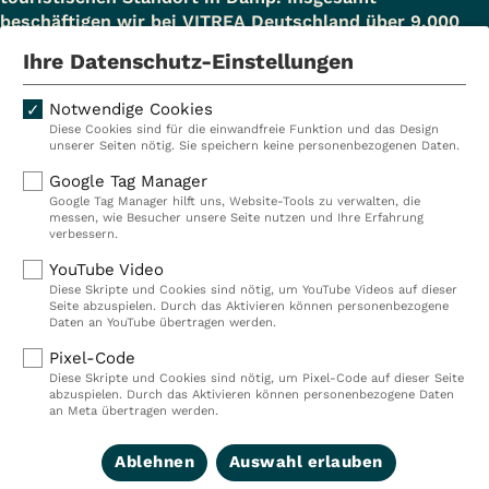
beschäftigen wir bei VITREA Deutschland über 9.000
Mitarbeiterinnen und Mitarbeiter.
Ihre Datenschutz-Einstellungen
Notwendige Cookies
Diese Cookies sind für die einwandfreie Funktion und das Design
Kliniken
Ambulant
unserer Seiten nötig. Sie speichern keine personenbezogenen Daten.
Reha
Pflege
Google Tag Manager
Google Tag Manager hilft uns, Website-Tools zu verwalten, die
Prävention
Karriere
messen, wie Besucher unsere Seite nutzen und Ihre Erfahrung
verbessern.
VITREA Deutschland
VITREA
YouTube Video
Diese Skripte und Cookies sind nötig, um YouTube Videos auf dieser
Seite abzuspielen. Durch das Aktivieren können personenbezogene
IMPRESSUM
Daten an YouTube übertragen werden.
DATENSCHUTZ
Pixel-Code
COMPLIANCE
Diese Skripte und Cookies sind nötig, um Pixel-Code auf dieser Seite
HINWEISGEBERSYSTEM
abzuspielen. Durch das Aktivieren können personenbezogene Daten
AUFSICHTSBEHÖRDEN
an Meta übertragen werden.
COOKIE EINSTELLUNGEN
Ablehnen
Auswahl erlauben