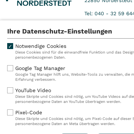
22850
Norderstedt
Tel: 040 - 32 59 64
Fax: 040 - 32 59 6
Ihre Datenschutz-Einstellungen
Notwendige Cookies
Diese Cookies sind für die einwandfreie Funktion und das Design
personenbezogenen Daten.
Als VITREA Deutschland ge
Google Tag Manager
Rehabilitationsanbieter Eu
Google Tag Manager hilft uns, Website-Tools zu verwalten, die 
Rahmen der Gruppe betreib
Erfahrung verbessern.
Deutschland, Österreich u
YouTube Video
Mitarbeiterinnen und Mitar
Diese Skripte und Cookies sind nötig, um YouTube Videos auf die
Akutkliniken, acht ambula
personenbezogene Daten an YouTube übertragen werden.
(MVZ), neun Pflegeeinricht
einen touristischen Stando
Pixel-Code
Deutschland über 9.000 Mit
Diese Skripte und Cookies sind nötig, um Pixel-Code auf dieser 
personenbezogene Daten an Meta übertragen werden.