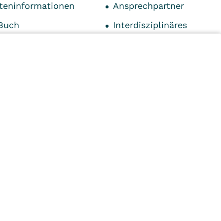
teninformationen
Ansprechpartner
Buch
Interdisziplinäres
Expertenteam
& Tricks
Qualifikationen
pieangebote
Kontakt
serinformationen
Impressum
n
Kliniken
Ambulant
Im
Reha
Pflege
Prävention
Karriere
ei
VITREA Deutschland
VITREA